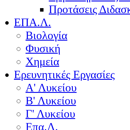
Προτάσεις Διδασκ
ΕΠΑ.Λ.
Βιολογία
Φυσική
Χημεία
Ερευνητικές Εργασίες
Α' Λυκείου
Β' Λυκείου
Γ' Λυκείου
Επα.Λ.