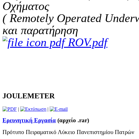
Οχήματος
( Remotely Operated Underw
και παρατήρηση
ROV.pdf
JOULEMETER
|
|
Ερευνητική Εργασία
(αρχείο .rar)
Πρότυπο Πειραματικό Λύκειο Πανεπιστημίου Πατρών