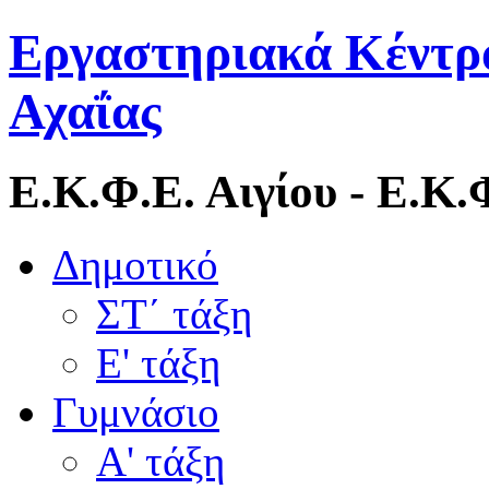
Εργαστηριακά Κέντρ
Αχαΐας
Ε.Κ.Φ.Ε. Αιγίου - Ε.Κ
Δημοτικό
ΣΤ΄ τάξη
Ε' τάξη
Γυμνάσιο
Α' τάξη