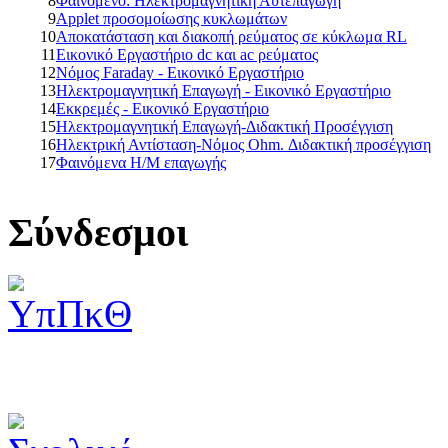
8
Φαινόμενο: Ηλεκτρομαγνητική Αυτεπαγωγή
9
Applet προσομοίωσης κυκλωμάτων
10
Αποκατάσταση και διακοπή ρεύματος σε κύκλωμα RL
11
Εικονικό Εργαστήριο dc και ac ρεύματος
12
Νόμος Faraday - Εικονικό Εργαστήριο
13
Ηλεκτρομαγνητική Επαγωγή - Εικονικό Εργαστήριο
14
Εκκρεμές - Εικονικό Εργαστήριο
15
Ηλεκτρομαγνητική Επαγωγή-Διδακτική Προσέγγιση
16
Ηλεκτρική Αντίσταση-Νόμος Ohm. Διδακτική προσέγγιση
17
Φαινόμενα Η/Μ επαγωγής
Σύνδεσμοι