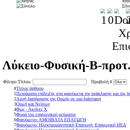
Μήν
Σύν
Χρ
Επι
Λύκειο-Φυσική-Β-προτ.
Φίλτρο Τίτλου
Προβολή #
#
Τίτλος άρθρου
1
Πειράματα επίδειξης στα φαινόμενα της ανάκλασης και της δ
2
Αρχή διατήρησης της Ορμής σε μια διάσταση
3
Ορμή και Νεύτων
4
Φως - Ακτίνες Χ
5
Φορά του επαγωγικού ρεύματος
6
Φαινόμενο: ΑΜΟΙΒΑΊΑ ΕΠΑΓΩΓΗ
7
Φαινόμενο: Ηλεκτρομαγνητική Επαγωγή_Επαγωγική ΗΕΔ