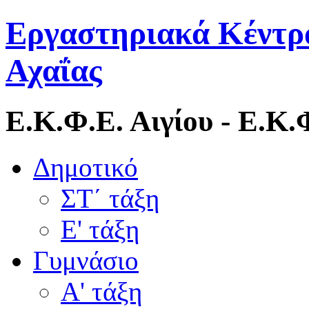
Εργαστηριακά Κέντρ
Αχαΐας
Ε.Κ.Φ.Ε. Αιγίου - Ε.Κ
Δημοτικό
ΣΤ΄ τάξη
Ε' τάξη
Γυμνάσιο
Α' τάξη