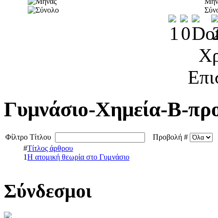
Μήν
Σύν
Χρ
Επι
Γυμνάσιο-Χημεία-Β-προ
Φίλτρο Τίτλου
Προβολή #
#
Τίτλος άρθρου
1
Η ατομική θεωρία στο Γυμνάσιο
Σύνδεσμοι