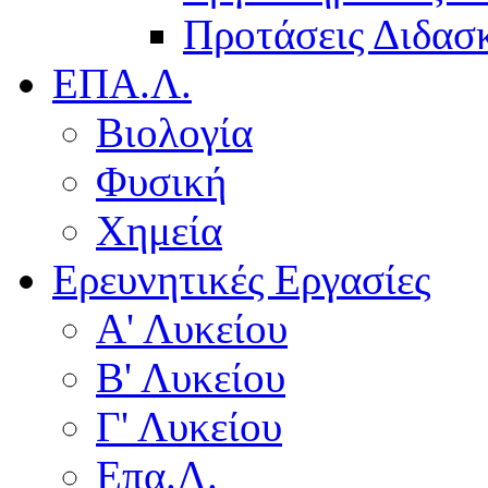
Προτάσεις Διδασκ
ΕΠΑ.Λ.
Βιολογία
Φυσική
Χημεία
Ερευνητικές Εργασίες
Α' Λυκείου
Β' Λυκείου
Γ' Λυκείου
Επα.Λ.