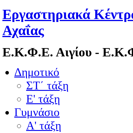
Εργαστηριακά Κέντρ
Αχαΐας
Ε.Κ.Φ.Ε. Αιγίου - Ε.Κ
Δημοτικό
ΣΤ΄ τάξη
Ε' τάξη
Γυμνάσιο
Α' τάξη