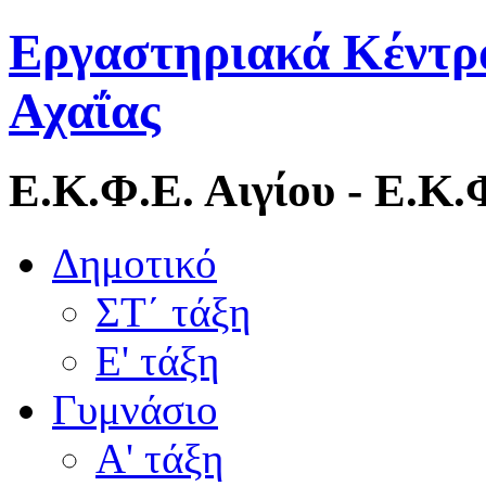
Εργαστηριακά Κέντρ
Αχαΐας
Ε.Κ.Φ.Ε. Αιγίου - Ε.Κ
Δημοτικό
ΣΤ΄ τάξη
Ε' τάξη
Γυμνάσιο
Α' τάξη