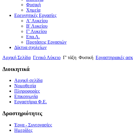
Φυσική
Χημεία
Ερευνητικές Εργασίες
Α' Λυκείου
Β' Λυκείου
Γ' Λυκείου
Επα.Λ.
Προτάσεις Εργασιών
Δίκτυα σχολείων
Αρχική Σελίδα
Γενικό Λύκειο
Γ' τάξη
Φυσική
Εργαστηριακές ασκ
Διοικητικά
Αρχική σελίδα
Νομοθεσία
Πληροφορίες
Επικοινωνία
Εργαστήρια Φ.Ε.
Δραστηριότητες
Έργα - Συνεργασίες
Ημερίδες