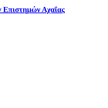
 Επιστημών Αχαΐας