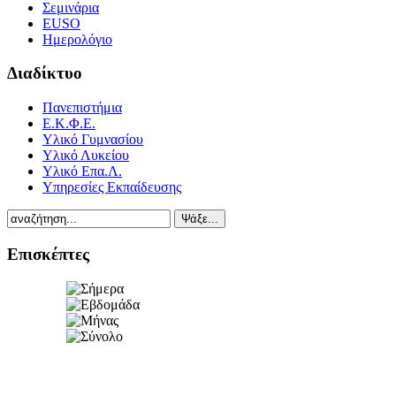
Σεμινάρια
EUSO
Ημερολόγιο
Διαδίκτυο
Πανεπιστήμια
Ε.Κ.Φ.Ε.
Υλικό Γυμνασίου
Υλικό Λυκείου
Υλικό Επα.Λ.
Υπηρεσίες Εκπαίδευσης
Επισκέπτες