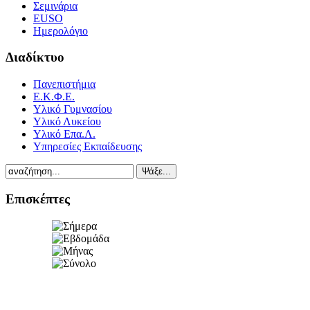
Σεμινάρια
EUSO
Ημερολόγιο
Διαδίκτυο
Πανεπιστήμια
Ε.Κ.Φ.Ε.
Υλικό Γυμνασίου
Υλικό Λυκείου
Υλικό Επα.Λ.
Υπηρεσίες Εκπαίδευσης
Επισκέπτες