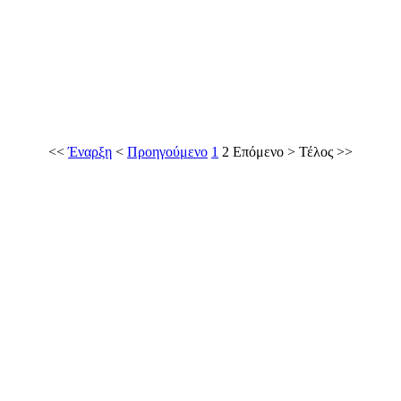
<<
Έναρξη
<
Προηγούμενο
1
2
Επόμενο
>
Τέλος
>>