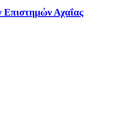
 Επιστημών Αχαΐας