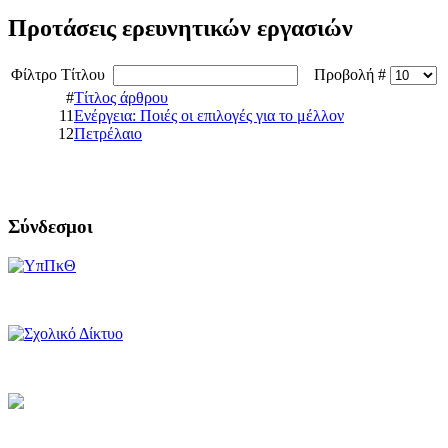
Προτάσεις ερευνητικών εργασιών
Φίλτρο Τίτλου
Προβολή #
#
Τίτλος άρθρου
11
Ενέργεια: Ποιές οι επιλογές για το μέλλον
12
Πετρέλαιο
Σύνδεσμοι