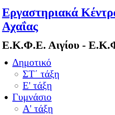
Εργαστηριακά Κέντρ
Αχαΐας
Ε.Κ.Φ.Ε. Αιγίου - Ε.Κ
Δημοτικό
ΣΤ΄ τάξη
Ε' τάξη
Γυμνάσιο
Α' τάξη