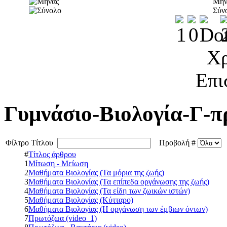
Μήν
Σύν
Χρ
Επι
Γυμνάσιο-Βιολογία-Γ-π
Φίλτρο Τίτλου
Προβολή #
#
Τίτλος άρθρου
1
Μίτωση - Μείωση
2
Μαθήματα Βιολογίας (Τα μόρια της ζωής)
3
Μαθήματα Βιολογίας (Τα επίπεδα οργάνωσης της ζωής)
4
Μαθήματα Βιολογίας (Τα είδη των ζωικών ιστών)
5
Μαθήματα Βιολογίας (Κύτταρο)
6
Μαθήματα Βιολογίας (Η οργάνωση των έμβιων όντων)
7
Πρωτόζωα (video_1)