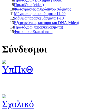
8
Πρωτόζωα - Βακτήρια (video)
9
Πρωτόζωα (video)
10
Φωτογραφίες ανθρώπινου σώματος
11
Μόνιμα παρασκευάσματα 11-20
12
Μόνιμα παρασκευάσματα 1-10
13
Εξερευνώντας κύτταρο και DNA (video)
14
Πρωτόζωα (παρασκευάσματα)
15
Φυτικοί καιΖωικοί ιστοί
Σύνδεσμοι