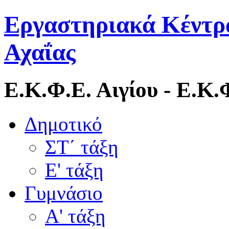
Εργαστηριακά Κέντρ
Αχαΐας
Ε.Κ.Φ.Ε. Αιγίου - Ε.Κ
Δημοτικό
ΣΤ΄ τάξη
Ε' τάξη
Γυμνάσιο
Α' τάξη