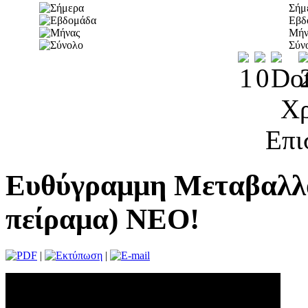
Σήμ
Εβδ
Μήν
Σύν
Χρ
Επι
Ευθύγραμμη Μεταβαλλό
πείραμα) NEO!
|
|