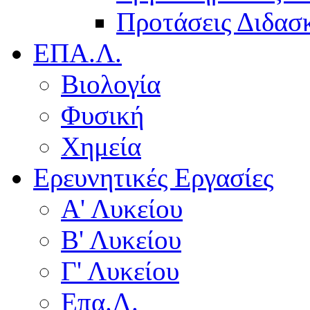
Προτάσεις Διδασκ
ΕΠΑ.Λ.
Βιολογία
Φυσική
Χημεία
Ερευνητικές Εργασίες
Α' Λυκείου
Β' Λυκείου
Γ' Λυκείου
Επα.Λ.