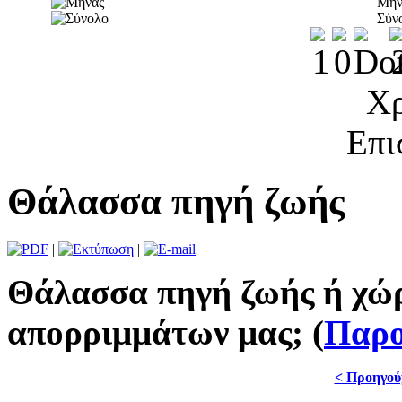
Μήν
Σύν
Χρ
Επι
Θάλασσα πηγή ζωής
|
|
Θάλασσα πηγή ζωής ή χώ
απορριμμάτων μας; (
Παρο
< Προηγού