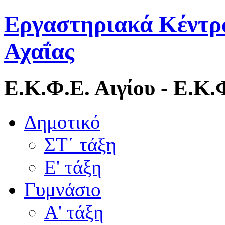
Εργαστηριακά Κέντρ
Αχαΐας
Ε.Κ.Φ.Ε. Αιγίου - Ε.Κ
Δημοτικό
ΣΤ΄ τάξη
Ε' τάξη
Γυμνάσιο
Α' τάξη