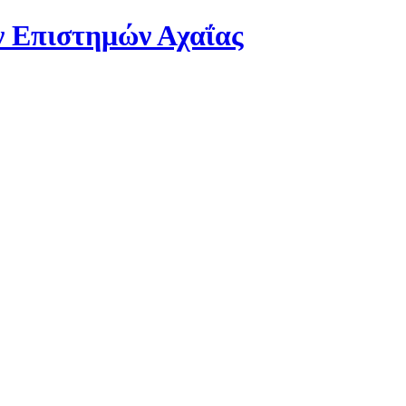
 Επιστημών Αχαΐας