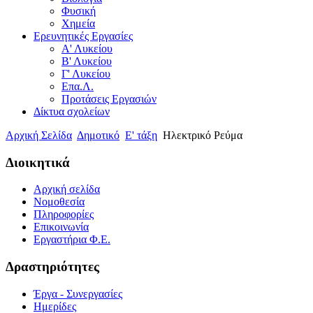
Φυσική
Χημεία
Ερευνητικές Εργασίες
Α' Λυκείου
Β' Λυκείου
Γ' Λυκείου
Επα.Λ.
Προτάσεις Εργασιών
Δίκτυα σχολείων
Αρχική Σελίδα
Δημοτικό
Ε' τάξη
Ηλεκτρικό Ρεύμα
Διοικητικά
Αρχική σελίδα
Νομοθεσία
Πληροφορίες
Επικοινωνία
Εργαστήρια Φ.Ε.
Δραστηριότητες
Έργα - Συνεργασίες
Ημερίδες