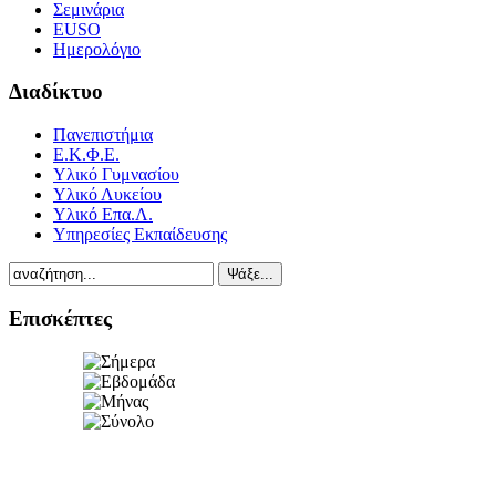
Σεμινάρια
EUSO
Ημερολόγιο
Διαδίκτυο
Πανεπιστήμια
Ε.Κ.Φ.Ε.
Υλικό Γυμνασίου
Υλικό Λυκείου
Υλικό Επα.Λ.
Υπηρεσίες Εκπαίδευσης
Επισκέπτες