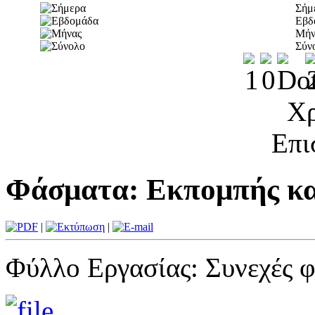
Σήμ
Εβδ
Μήν
Σύν
Χρ
Επι
Φάσματα: Εκπομπής κα
|
|
Φύλλο Εργασίας: Συνεχές