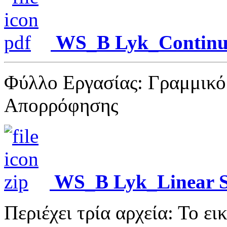
WS_B Lyk_Continuo
Φύλλο Εργασίας: Γραμμικό
Απορρόφησης
WS_B Lyk_Linear S
Περιέχει τρία αρχεία: Το ε