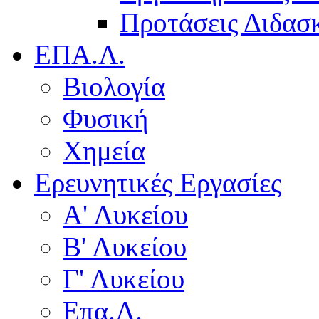
Προτάσεις Διδασκ
ΕΠΑ.Λ.
Βιολογία
Φυσική
Χημεία
Ερευνητικές Εργασίες
Α' Λυκείου
Β' Λυκείου
Γ' Λυκείου
Επα.Λ.