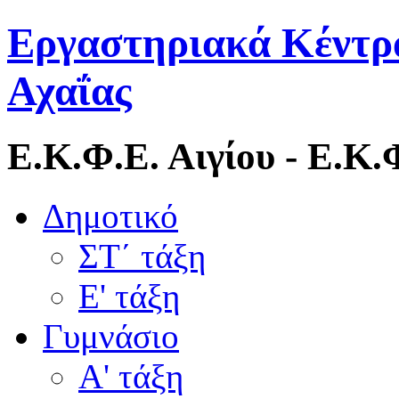
Εργαστηριακά Κέντρ
Αχαΐας
Ε.Κ.Φ.Ε. Αιγίου - Ε.Κ
Δημοτικό
ΣΤ΄ τάξη
Ε' τάξη
Γυμνάσιο
Α' τάξη