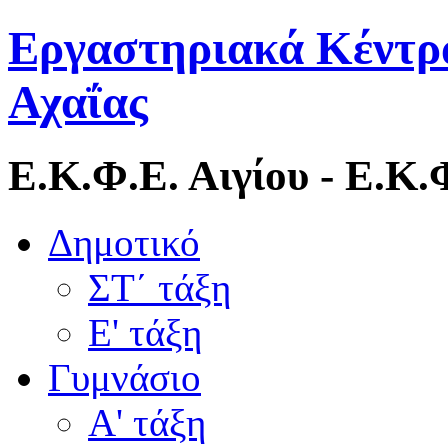
Εργαστηριακά Κέντρ
Αχαΐας
Ε.Κ.Φ.Ε. Αιγίου - Ε.Κ
Δημοτικό
ΣΤ΄ τάξη
Ε' τάξη
Γυμνάσιο
Α' τάξη