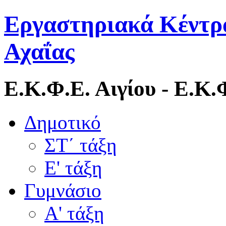
Εργαστηριακά Κέντρ
Αχαΐας
Ε.Κ.Φ.Ε. Αιγίου - Ε.Κ
Δημοτικό
ΣΤ΄ τάξη
Ε' τάξη
Γυμνάσιο
Α' τάξη