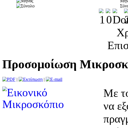
Μήν
Σύν
Χρ
Επισ
Προσομοίωση Μικροσκ
|
|
Με το
να εξ
πραγ