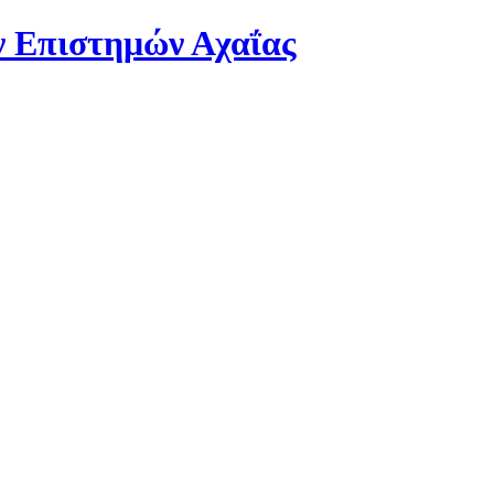
 Επιστημών Αχαΐας