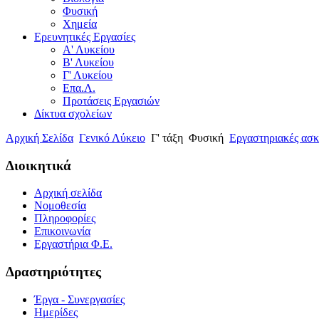
Φυσική
Χημεία
Ερευνητικές Εργασίες
Α' Λυκείου
Β' Λυκείου
Γ' Λυκείου
Επα.Λ.
Προτάσεις Εργασιών
Δίκτυα σχολείων
Αρχική Σελίδα
Γενικό Λύκειο
Γ' τάξη
Φυσική
Εργαστηριακές ασκ
Διοικητικά
Αρχική σελίδα
Νομοθεσία
Πληροφορίες
Επικοινωνία
Εργαστήρια Φ.Ε.
Δραστηριότητες
Έργα - Συνεργασίες
Ημερίδες