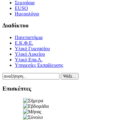
Σεμινάρια
EUSO
Ημερολόγιο
Διαδίκτυο
Πανεπιστήμια
Ε.Κ.Φ.Ε.
Υλικό Γυμνασίου
Υλικό Λυκείου
Υλικό Επα.Λ.
Υπηρεσίες Εκπαίδευσης
Επισκέπτες